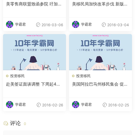
美零售商联盟致函参院 吁加快
美移民局加快改革步伐 新版EB
外国游客签证审批
-5政策呼之欲出
学霸君
学霸君
2016-03-06
2016-03-04
投资移民
投资移民
赴美签证面谈调整 下周起4年
美国阿拉巴马州移民集会 促废
内可“免谈”
除反对移民苛法
学霸君
学霸君
2016-02-26
2016-02-25
评论
0