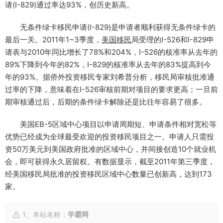
请(I-829)通过率达93%，创历史新高。
无条件绿卡移民申请(I-829)是申请者顺利获得无条件绿卡的
最后一关。2011年1~3季度，
美国移民
局受理的I-526和I-829申
请表与2010年同比增长了78%和204%，I-526的核准率从去年的
89%下降到今年的82%，I-829的核准率从去年的83%提高到今
年的93%。据侨外投资移民专家刘希普分析，移民局审核批准通
过率的下降，意味着在I-526审核前期对项目的要求更高；一旦前
期审核通过后，后期的条件绿卡解除还是比往年容易了很多。
美国EB-5区域中心项目以申请周期短、申请条件相对宽松等
优势已经成为全球最受欢迎的投资移民项目之一。申请人只需投
资50万美元到美国政府批准的区域中心，并间接创造10个就业机
会，即可获得永久居留权。有数据显示，截至2011年第三季度，
经美国移民局批准的投资移民区域中心数量已创新高，达到173
家。
1、本站名称：
学霸网