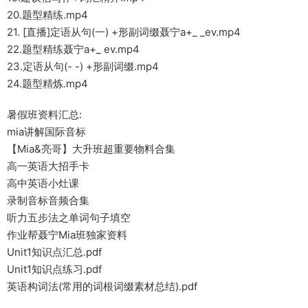
20.题型精练.mp4
21. [直播]定语从句(一) +形副词缀聂宁a+_ _ev.mp4
22.题型精练聂宁a+_ ev.mp4
23.定语从句(- -) +形副词缀.mp4
24.题型精炼.mp4
暑假班资料汇总:
mia讲解国际音标
【Mia&亮哥】大升班超重要物料合集
高一英语大招手卡
高中英语小灶课
录制音标音频合集
听力五步法之单词句子填空
作业帮聂宁Mia班独家资料
Unit1知识点汇总.pdf
Unit1知识点练习.pdf
英语构词法(常用的词根词缀素材总结).pdf