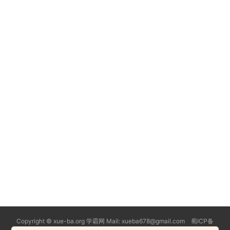
Copyright © xue-ba.org 学霸网 Mail: xueba678@gmail.com 蜀ICP备