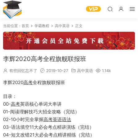
当前位置：
首页
学霸教程
高中英语
正文
李辉2020高考全程旗舰联报班
有些回忆忘不了
2019-10-27
高中英语
1.14k
李辉2020
高考
全程旗舰联报班
目录：
00-
高考
英语核心单词大串讲
01-阅读理解技巧大招全攻略（完结）
02-10小时完全掌握
高考
英语语法
03-语法填空11大必会考点精讲演练（完结）
04-短文改错21大必会考点精讲精练（完结）