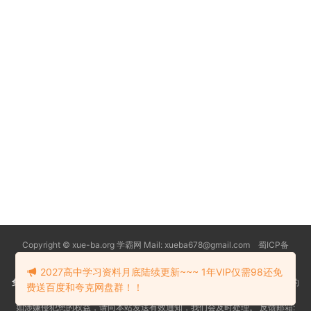
Copyright © xue-ba.org 学霸网 Mail: xueba678@gmail.com 蜀ICP备
13018627号-2
常见问题
更新日志
忘记密码
本站推荐浏览器：
Edge浏览器
2027高中学习资料月底陆续更新~~~ 1年VIP仅需98还免
免责声明
：本站资源均搜索自互联网和网友分享,仅供大家学习交流,不对资料的
费送百度和夸克网盘群！！
真实性和安全性负责！
如涉嫌侵犯您的权益，请向本站发送有效通知，我们会及时处理。 反馈邮箱: