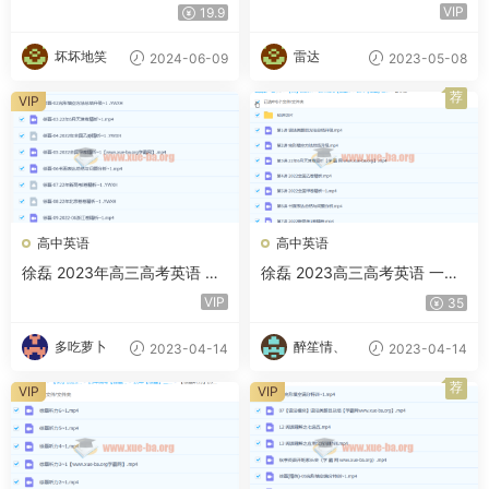
暑假秋季寒假春季 百度网盘
度云网盘下载
VIP
19.9
坏坏地笑
雷达
2024-06-09
2023-05-08
荐
VIP
高中英语
高中英语
徐磊 2023年高三高考英语 菁
徐磊 2023高三高考英语 一二
英(复读)班 二三轮 百度云网盘
轮全年复习 暑秋寒春合集 百
VIP
35
下载
度云网盘下载
多吃萝卜
醉笙情、
2023-04-14
2023-04-14
荐
VIP
VIP