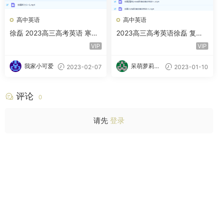
高中英语
高中英语
徐磊 2023高三高考英语 寒假
2023高三高考英语徐磊 复读
班 百度云网盘下载
班 暑假班 秋季班
VIP
VIP
我家小可爱
呆萌萝莉甜
2023-02-07
2023-01-10
甜酱
评论
0
请先
登录