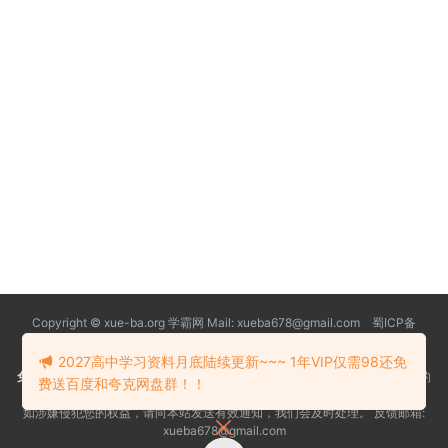
Copyright © xue-ba.org 学霸网 Mail: xueba678@gmail.com 蜀ICP备
13018627号-2
常见问题
更新日志
忘记密码
本站推荐浏览器：
Edge浏览器
2027高中学习资料月底陆续更新~~~ 1年VIP仅需98还免
免责声明
：本站资源均搜索自互联网和网友分享,仅供大家学习交流,不对资料的
费送百度和夸克网盘群！！
真实性和安全性负责！
如涉嫌侵犯您的权益，请向本站发送有效通知，我们会及时处理。 反馈邮箱:
xueba678@gmail.com