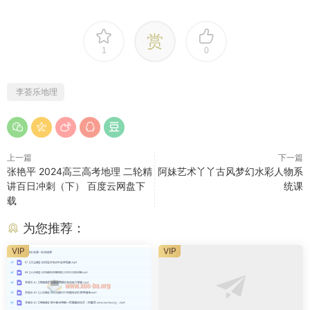
赏
1
0
李荟乐地理
上一篇
下一篇
张艳平 2024高三高考地理 二轮精
阿妹艺术丫丫古风梦幻水彩人物系
讲百日冲刺（下） 百度云网盘下
统课
载
为您推荐：
VIP
VIP