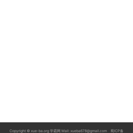
Copyright © xue-ba.org 学霸网 Mail: xueba678@gmail.com 蜀ICP备