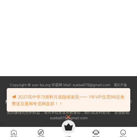
Copyright © xue-ba.org 学霸网 Mail: xueba678@gmail.com 蜀ICP备
13018627号-2
常见问题
更新日志
忘记密码
本站推荐浏览器：
Edge浏览器
2027高中学习资料月底陆续更新~~~ 1年VIP仅需98还免
免责声明
：本站资源均搜索自互联网和网友分享,仅供大家学习交流,不对资料的
费送百度和夸克网盘群！！
真实性和安全性负责！
如涉嫌侵犯您的权益，请向本站发送有效通知，我们会及时处理。 反馈邮箱:
xueba678@gmail.com