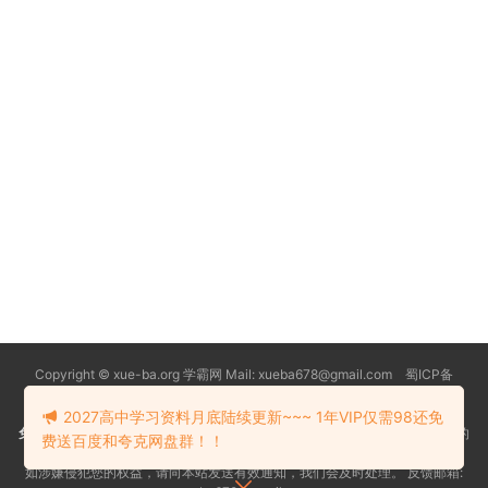
Copyright © xue-ba.org 学霸网 Mail: xueba678@gmail.com 蜀ICP备
13018627号-2
常见问题
更新日志
忘记密码
本站推荐浏览器：
Edge浏览器
2027高中学习资料月底陆续更新~~~ 1年VIP仅需98还免
免责声明
：本站资源均搜索自互联网和网友分享,仅供大家学习交流,不对资料的
费送百度和夸克网盘群！！
真实性和安全性负责！
如涉嫌侵犯您的权益，请向本站发送有效通知，我们会及时处理。 反馈邮箱: