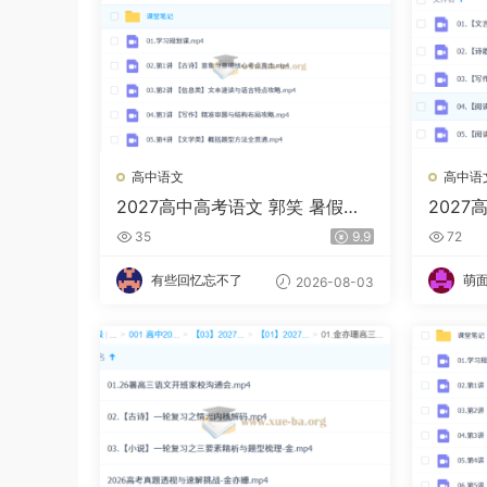
高中语文
高中语
2027高中高考语文 郭笑 暑假班
2027
（A+）
班
35
9.9
72
有些回忆忘不了
萌
2026-08-03