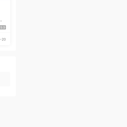
轮A
9.9
-20