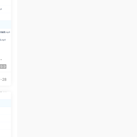
习惯用语大全 （英语）
一
9.9
-28