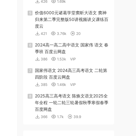
426
1.69k
价值6000元诸葛学堂窦昕大语文 窦神
5
归来第二季完整版50讲视频讲义课练百
度云
421
3.76k
20
2024高一高二高中语文 国家伟 语文 春
6
季班 百度云网盘
386
1.53k
VIP
国家伟语文 2024高三高考语文 二轮第
7
四阶段 百度云网盘
385
1.46k
VIP
2025高三高考语文 陈焕文语文2025全
8
年全程 一轮二轮三轮暑假秋季寒假春季
百度网盘
366
1.7k
39.9