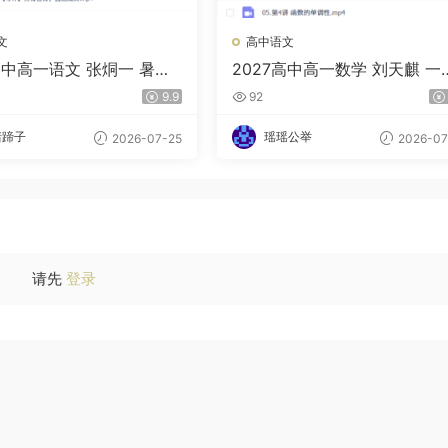
文
高中语文
高中高一语文 张烔一 暑假
2027高中高一数学 刘天麒 一
+）
+暑假班
9.9
92
猪蹄子
瑶瑶公举
2026-07-25
2026-07
请先
登录