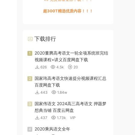
超300T精选优质内容！！！
下载排行
2020董腾高考语文一轮全项系统班完结
1
视频课程+讲义百度网盘下载
626
4.5k
20
国家玮高考语文快速提分视频课程汇总
2
百度网盘下载
443
1.84w
国家伟语文 2024高三高考语文 押题梦
3
想典当铺 百度云网盘
437
1.73k
VIP
2020乘风语文全年
4