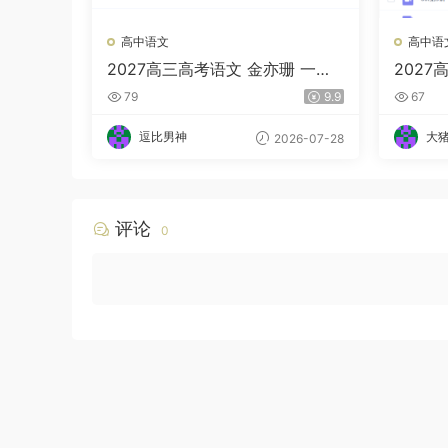
高中语文
高中语
2027高三高考语文 金亦珊 一轮
2027
暑假班
班（A
79
9.9
67
逗比男神
大
2026-07-28
评论
0