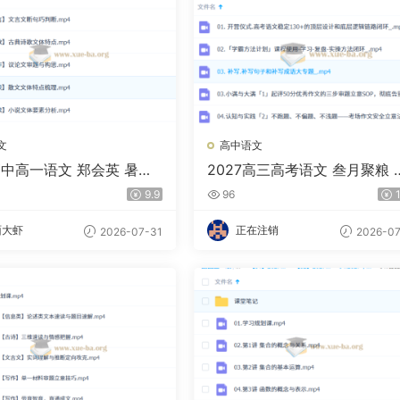
文
高中语文
高中高一语文 郑会英 暑假
2027高三高考语文 叁月聚粮 
轮复习
9.9
96
1
面大虾
正在注销
2026-07-31
2026-07