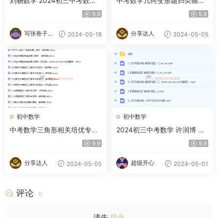
刘杨数学 2024初三中考数学
中考数学几何变形题归类辅导
冲刺密训班 百度网盘
专项训练
9.9
5.9
写张卷子冷
分享达人
2024-05-18
2024-05-05
静下
初中数学
初中数学
中考数学三角形相关培优专题
2024初三中考数学 许润博 全
讲义及专题练习 word文档百
国版S 春季下 百度云网盘
9.9
9.9
度网盘
分享达人
超级开心
2024-05-05
2024-05-01
评论
0
请先
登录