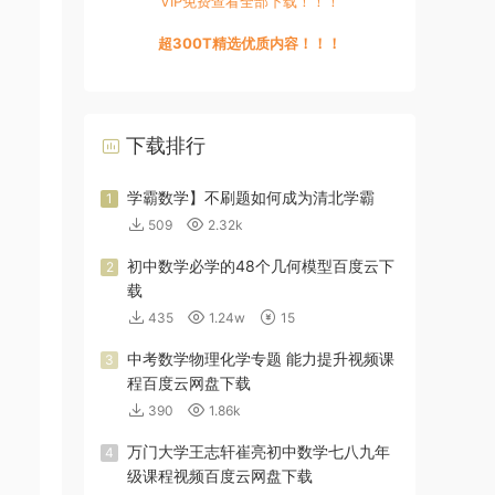
VIP免费查看全部下载！！！
超300T精选优质内容！！！
下载排行
学霸数学】不刷题如何成为清北学霸
1
509
2.32k
初中数学必学的48个几何模型百度云下
2
载
435
1.24w
15
中考数学物理化学专题 能力提升视频课
3
程百度云网盘下载
390
1.86k
万门大学王志轩崔亮初中数学七八九年
4
级课程视频百度云网盘下载