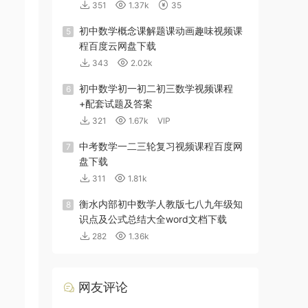
351
1.37k
35
初中数学概念课解题课动画趣味视频课
5
程百度云网盘下载
343
2.02k
初中数学初一初二初三数学视频课程
6
+配套试题及答案
321
1.67k
VIP
中考数学一二三轮复习视频课程百度网
7
盘下载
311
1.81k
衡水内部初中数学人教版七八九年级知
8
识点及公式总结大全word文档下载
282
1.36k
网友评论