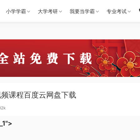
小学学霸
大学考研
我要当学霸
专业考试
视频课程百度云网盘下载
02k
_1">