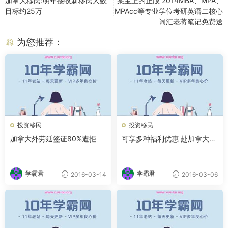
加拿大移民:明年接收新移民人数
某宝上的正版 2014MBA、MPA、
目标约25万
MPAcc等专业学位考研英语二核心
词汇老蒋笔记免费送
为您推荐：
投资移民
投资移民
加拿大外劳延签证80%遭拒
可享多种福利优惠 赴加拿大新
移民先要学报税
学霸君
学霸君
2016-03-14
2016-03-06