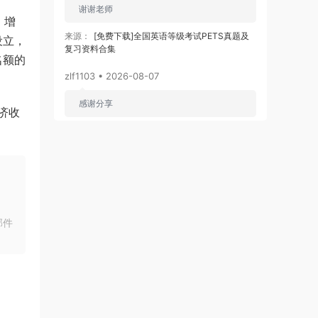
谢谢老师
，增
来源：
[免费下载]全国英语等级考试PETS真题及
设立，
复习资料合集
名额的
zlf1103 • 2026-08-07
感谢分享
济收
来源：
[免费下载]2026版初中《知识笔记》9年级
（数学）
zj3866
• 2026-08-06
先赞一个！好资料
邮件
来源：
[免费下载]2026版初中《知识笔记》9年级
（数学）
uanhsu
• 2026-08-06
感谢分享