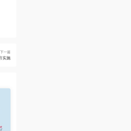
来源：
[免费分享]课程表
uanhsu
• 2026-08-06
感谢分享
来源：
[免费下载]学习效率工具:月计划表
uanhsu
• 2026-08-06
下一篇
月实施
感谢分享
来源：
[免费下载]100000套ppt模版含莫兰迪高端
大气ppt模板