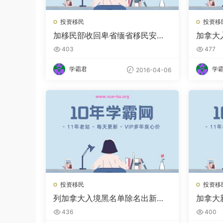
投资移民
投资移
加移民部收回卑省缅省移民安顿
加拿大
管理权
文不达
403
477
学霸君
学
2016-04-06
投资移民
投资移
列加拿大入境黑名单除名出新规
加拿大
不利英语欠佳者
工种名额
436
400