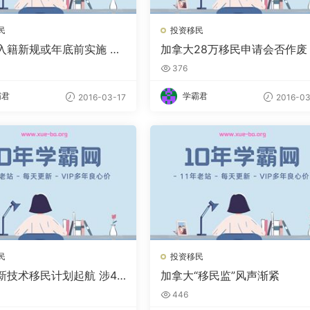
民
投资移民
入籍新规或年底前实施 英
加拿大28万移民申请会否作废
标不得入籍
法追溯力成关键
376
霸君
学霸君
2016-03-17
2016-03
民
投资移民
新技术移民计划起航 涉43
加拿大“移民监”风声渐紧
限3000
446