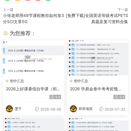
上一篇
下一篇
小张老师用49节课程教你如何发3
[免费下载]全国英语等级考试PETS
分SCI文章5G
真题及复习资料合集
为您推荐：
初中汇总
初中汇总
2026上好课暑假自学课（初
2026 学易金卷中考考前预测
中）
卷 多地区版
9.9
9.9
雯子
坏坏地笑
2026-08-06
2026-07-22