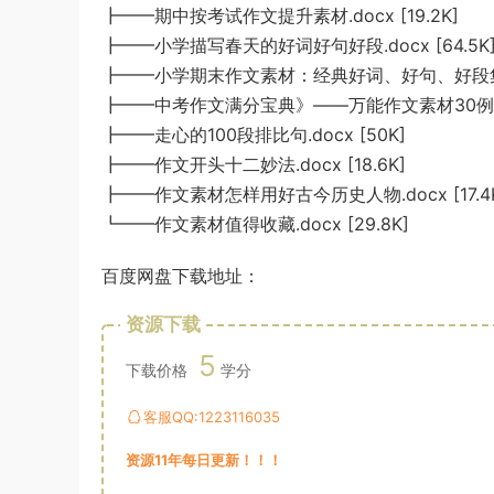
┣━━期中按考试作文提升素材.docx [19.2K]
┣━━小学描写春天的好词好句好段.docx [64.5K
┣━━小学期末作文素材：经典好词、好句、好段集锦.do
┣━━中考作文满分宝典》——万能作文素材30例.docx
┣━━走心的100段排比句.docx [50K]
┣━━作文开头十二妙法.docx [18.6K]
┣━━作文素材怎样用好古今历史人物.docx [17.4
┗━━作文素材值得收藏.docx [29.8K]
百度网盘下载地址：
资源下载
5
下载价格
学分
客服QQ:1223116035
资源11年每日更新！！！