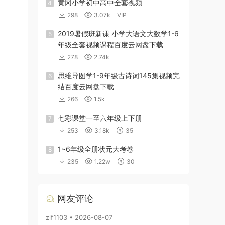
黄冈小学初中高中全套视频
4
298
3.07k
VIP
2019暑假班新课 小学大语文大数学1-6
5
年级全套视频课程百度云网盘下载
278
2.74k
思维导图学1-9年级古诗词145集视频完
6
结百度云网盘下载
266
1.5k
七彩课堂一至六年级上下册
7
253
3.18k
35
1~6年级全册状元大考卷
8
235
1.22w
30
网友评论
zlf1103 • 2026-08-07