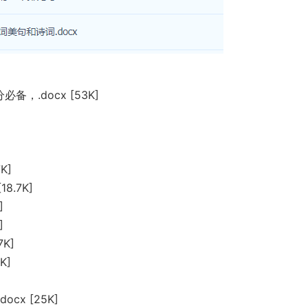
.docx [53K]
K]
.7K]
]
]
K]
K]
x [25K]