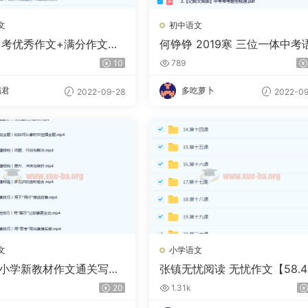
文
初中语文
2中考优秀作文+满分作文汇
何铮铮 2019寒 三位一体中考
文读写满分班 7讲带讲义
10
789
霸君
多吃萝卜
2022-09-28
2022-09
文
小学语文
《小学新教材作文通关写人
张镇无忧阅读 无忧作文【58.4
（完结）
完结】
20
1.31k