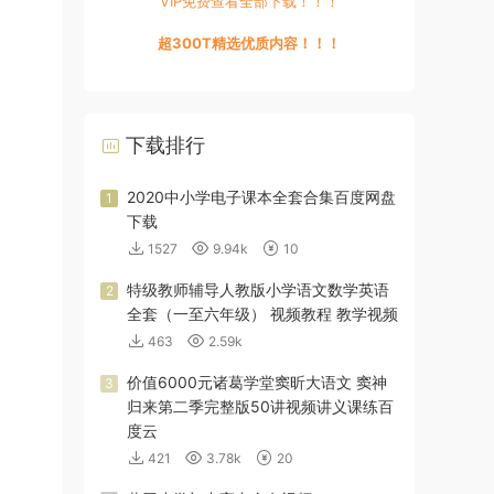
VIP免费查看全部下载！！！
超300T精选优质内容！！！
下载排行
2020中小学电子课本全套合集百度网盘
1
下载
1527
9.94k
10
特级教师辅导人教版小学语文数学英语
2
全套（一至六年级） 视频教程 教学视频
463
2.59k
价值6000元诸葛学堂窦昕大语文 窦神
3
归来第二季完整版50讲视频讲义课练百
度云
421
3.78k
20