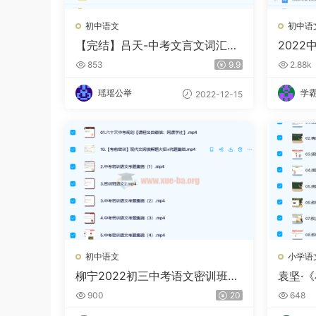
初中语文
初中语
【完结】吕天-中考文言文词汇积
202
累.励志篇 第三期
总
853
9.9
2.88k
瑶瑶公举
学
2022-12-15
初中语文
小学语
柳宁2022初三中考语文密训班
袁坚·
多位老师合讲10讲带讲义
叙事》
900
20
648