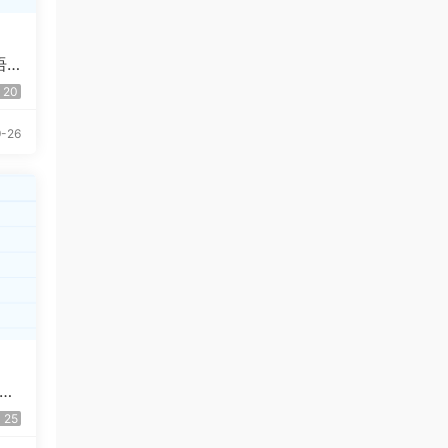
语
20
-26
G
25