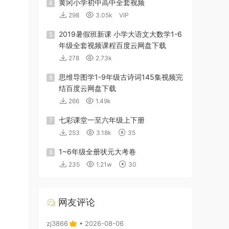
黄冈小学初中高中全套视频
4
298
3.05k
VIP
2019暑假班新课 小学大语文大数学1-6
5
年级全套视频课程百度云网盘下载
278
2.73k
思维导图学1-9年级古诗词145集视频完
6
结百度云网盘下载
266
1.49k
七彩课堂一至六年级上下册
7
253
3.18k
35
1~6年级全册状元大考卷
8
235
1.21w
30
网友评论
zj3866
• 2026-08-06