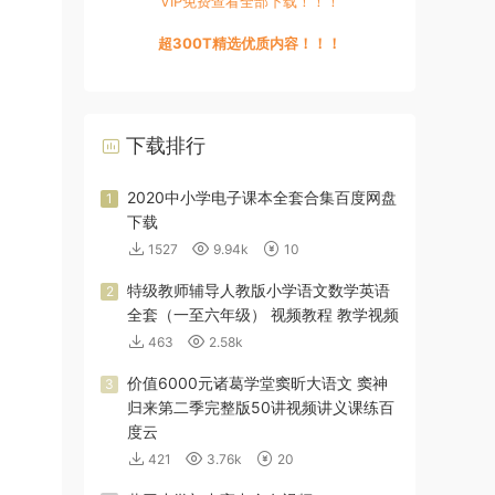
VIP免费查看全部下载！！！
超300T精选优质内容！！！
下载排行
2020中小学电子课本全套合集百度网盘
1
下载
1527
9.94k
10
特级教师辅导人教版小学语文数学英语
2
全套（一至六年级） 视频教程 教学视频
463
2.58k
价值6000元诸葛学堂窦昕大语文 窦神
3
归来第二季完整版50讲视频讲义课练百
度云
421
3.76k
20