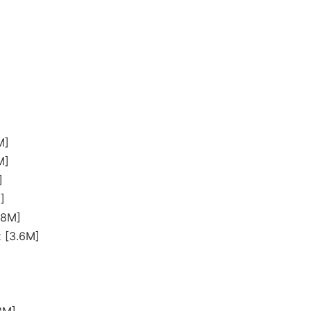
M]
M]
]
]
8M]
3.6M]