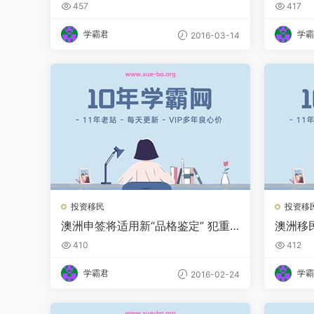
行时
证多项
457
417
学霸君
学霸
2016-03-14
投资移民
投资移
澳洲申签将适用新“品格鉴定” 犯重
澳洲移
罪者无权居留
民、游
410
412
学霸君
学霸
2016-02-24