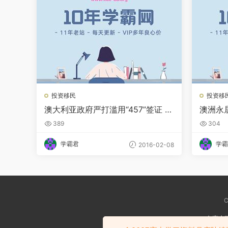
投资移民
投资移
澳大利亚政府严打滥用“457”签证 雇
澳洲永
主或被罚款
月筹得
389
304
学霸君
学霸
2016-02-08
C
免责声
如涉嫌侵