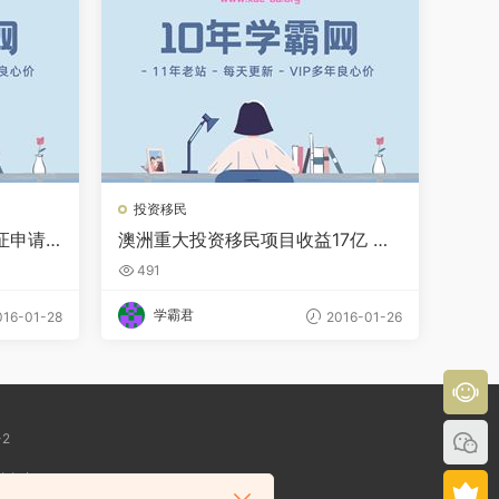
投资移民
证申请
澳洲重大投资移民项目收益17亿 中
国申请者占85%
491
学霸君
16-01-28
2016-01-26
-2
性负责！
l.com