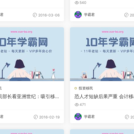
整改
加5000达19万
540
君
学霸君
2016-03-06
20
民
投资移民
民部长看亚洲世纪：吸引移
恐人才短缺后果严重 会计
客和学生
移民名单被否
471
君
学霸君
2016-02-19
20