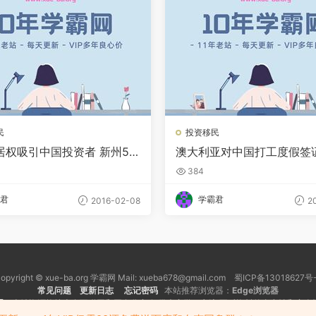
民
投资移民
居权吸引中国投资者 新州5个
澳大利亚对中国打工度假签
2亿元
名额已满
384
君
学霸君
2016-02-08
20
opyright © xue-ba.org 学霸网 Mail: xueba678@gmail.com 蜀ICP备13018627号
常见问题
更新日志
忘记密码
本站推荐浏览器：
Edge浏览器
明
：本站资源均搜索自互联网和网友分享,仅供大家学习交流,不对资料的真实性和安全
犯您的权益，请向本站发送有效通知，我们会及时处理。 反馈邮箱: xueba678@gmai