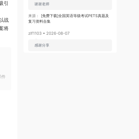
吸引
谢谢老师
识。
来源：
[免费下载]全国英语等级考试PETS真题及
以战
复习资料合集
案将
zlf1103 • 2026-08-07
感谢分享
来源：
[免费下载]2026版初中《知识笔记》9年级
（数学）
zj3866
• 2026-08-06
邮件
先赞一个！好资料
来源：
[免费下载]2026版初中《知识笔记》9年级
（数学）
uanhsu
• 2026-08-06
感谢分享