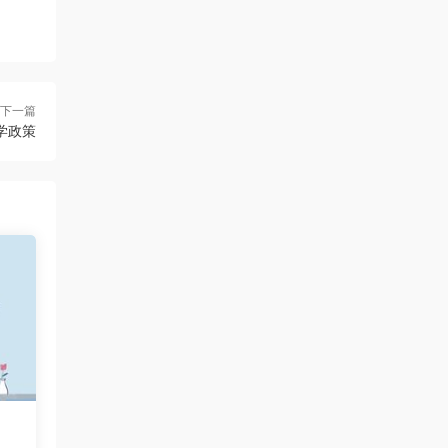
来源：
[免费分享]课程表
uanhsu
• 2026-08-06
感谢分享
下一篇
学政策
来源：
[免费下载]学习效率工具:月计划表
uanhsu
• 2026-08-06
感谢分享
来源：
[免费下载]100000套ppt模版含莫兰迪高端
大气ppt模板