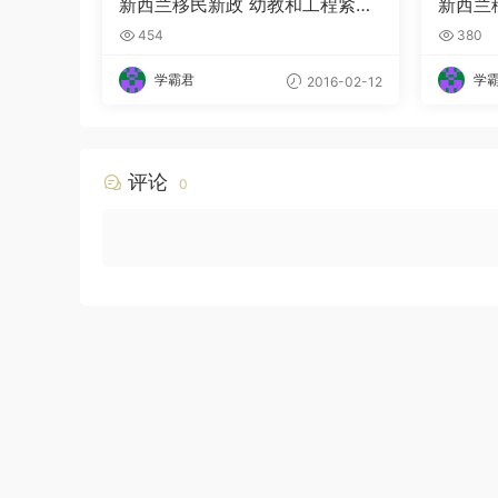
新西兰移民新政 幼教和工程紧缺
新西兰
专业获加分
速签证
454
380
学霸君
学
2016-02-12
评论
0