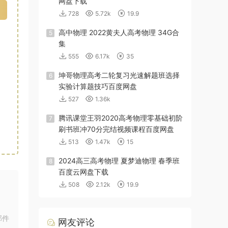
网盘下载
728
5.72k
19.9
高中物理 2022黄夫人高考物理 34G合
5
集
555
6.17k
35
坤哥物理高考二轮复习光速解题班选择
6
实验计算题技巧百度网盘
527
1.36k
腾讯课堂王羽2020高考物理零基础初阶
7
刷书班冲70分完结视频课程百度网盘
513
1.47k
15
2024高三高考物理 夏梦迪物理 春季班
8
百度云网盘下载
508
2.12k
19.9
邮件
网友评论