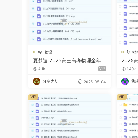
高中物理
高中物
夏梦迪 2025高三高考物理全年
2025
全程一轮二轮暑假秋季寒假春季
轮二轮
VIP
4.1k
1.49k
百度网盘
盘
分享达人
我
2025-05-04
VIP
VIP