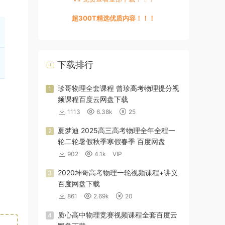
超300T精选优质内容！！！
下载排行
珍哥物理全套课程 曾珍高考物理提分视
1
频课程百度云网盘下载
1113
6.38k
25
夏梦迪 2025高三高考物理全年全程一
2
轮二轮暑假秋季寒假春季 百度网盘
902
4.1k
VIP
2020坤哥高考物理一轮视频课程+讲义
3
百度网盘下载
861
2.69k
20
质心高中物理竞赛视频课程全套百度云
4