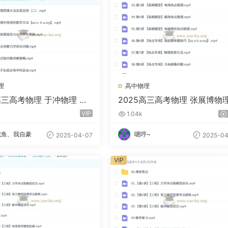
理
高中物理
高三高考物理 于冲物理 一
2025高三高考物理 张展博物
暑假秋季寒假春季 百度网
一轮二轮暑秋寒春 百度云网盘
VIP
1.04k
咸鱼、我自豪
嗯哼~
2025-04-07
2025-04
VIP