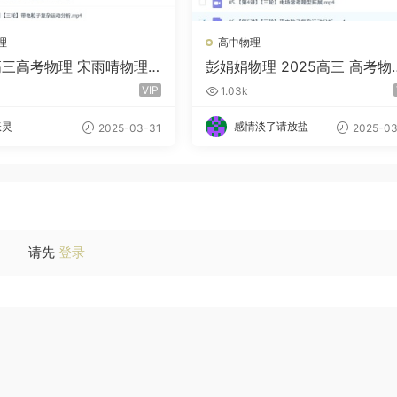
理
高中物理
5高三高考物理 宋雨晴物理
彭娟娟物理 2025高三 高考物
轮二轮 暑假秋季寒假春季
暑假S班 秋季班 寒假班 春季班
VIP
1.03k
盘
百度云网盘下载
妖灵
感情淡了请放盐
2025-03-31
2025-03
请先
登录