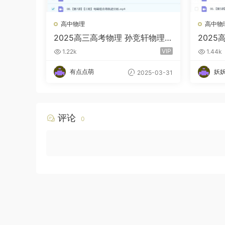
高中物理
高中物
2025高三高考物理 孙竞轩物理
202
全程全年暑秋寒春 百度云网盘
全年一
VIP
1.22k
1.44k
百度网
有点点萌
妖
2025-03-31
评论
0