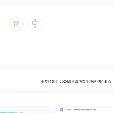
赏
0
王梦抒数学 2024高三高考数学冲刺押题课 百