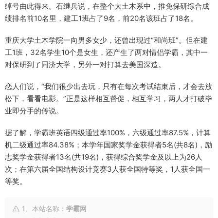
绰号由此得来。石继兵说，在整个大土木系中，推免保研综合成
绩排名前10名里，建工1班占了9名，前20名该班占了18名。
重庆大学土木学院一向男多女少，还曾出现过“和尚班”。但在建
工1班，32名学生10个是女生，还产生了两对情侣学霸，其中一
对保研到了同济大学，另外一对打算去美国深造。
恋人们说，“我们很少出去玩，只有在每次考试结束后，才会去放
松下，看看电影。”正是这样相互督促，相互学习，两人才打破毕
业即分手的传说。
据了解，学霸班英语四级通过率100%，六级通过率87.5%，计算
机二级通过率84.38%；本学年国家奖学金获得者5名(共8名)，励
志奖学金获得者13名(共19名)，获得综合奖学金及以上为26人
次；在第六届全国结构设计竞赛3人获全国特等奖，1人获全国一
等奖。
1、本站名称：
学霸网