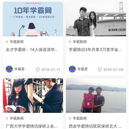
学霸新闻
学霸新闻
全才学霸班：14人保送清华北
学霸情侣3年共拿3万奖学金
大，其余全是重点
上课从不玩手机
学霸君
学霸君
2016-01-11
2016-01-09
学霸新闻
学霸新闻
广西大学学霸情侣保研上名校
西农学霸情侣双双保研北大 爱