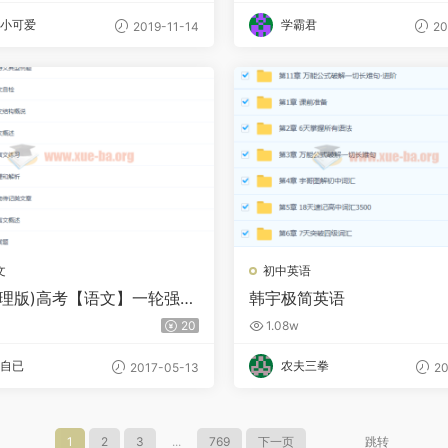
小可爱
学霸君
2019-11-14
20
文
初中英语
整理版)高考【语文】一轮强化
韩宇极简英语
 国家伟
20
1.08w
自已
农夫三拳
2017-05-13
20
1
2
3
...
769
下一页
跳转