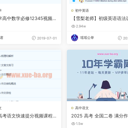
学
初中英语
学高中数学必修12345视频课
【雪梨老师】初级英语语法
云网盘下载
2.94w
君
瑶瑶公举
2019-07-01
20
文
高中语文
高考语文快速提分视频课程
2025 高考 全国二卷 满分
度网盘下载
不期待一个可以赠梦的未来
1.5w