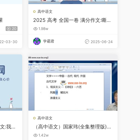
高中语文
课
2025 高考 全国一卷 满分作文:嘶哑
赤子喉，滚烫民族魂
20
1.98w
学霸君
22-03-30
2025-06-24
高中语文
作文:我并
（高中语文）国家玮(全集整理版)国
家玮基础知识
1.42w