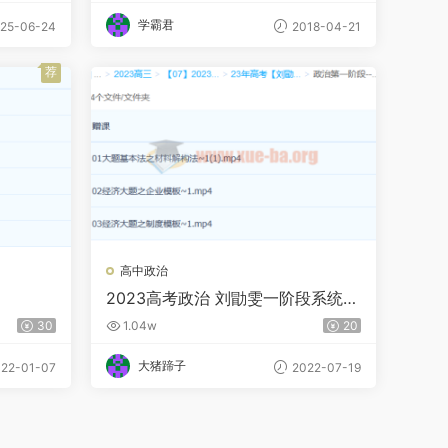
学霸君
25-06-24
2018-04-21
荐
高中政治
2023高考政治 刘勖雯一阶段系统班
更新3讲
30
1.04w
20
大猪蹄子
22-01-07
2022-07-19