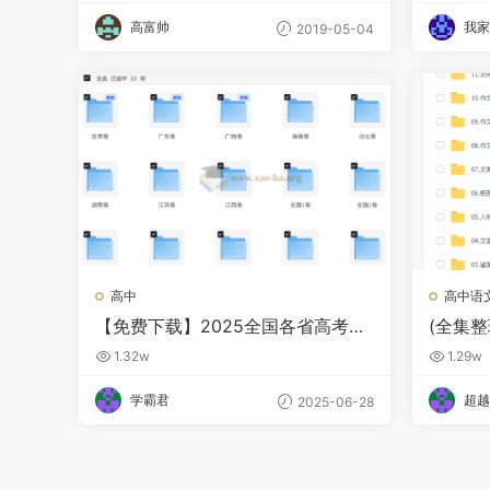
高富帅
我家
2019-05-04
高中
高中语
【免费下载】2025全国各省高考真
(全集
题及答案解析 收集更新中
班(秋)
1.32w
1.29w
学霸君
超越
2025-06-28