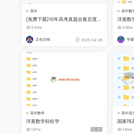
高中
高中数
[免费下载]10年高考真题合集百度网
洋葱数
盘下载
程百度
5.44w
3.85w
正在注销
学霸
2025-04-28
高中数学
高中语
洋葱数学轻松学
国家玮
汇总百
1.97w
30
1.84w