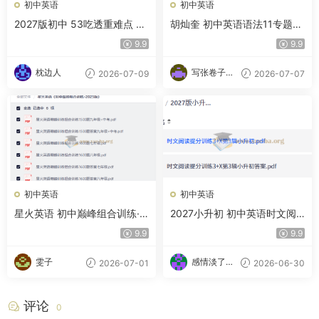
初中英语
初中英语
2027版初中 53吃透重难点 9
胡灿奎 初中英语语法11专题精
年级上册（英语）（外研版）
讲【135讲】
9.9
9.9
枕边人
写张卷子冷
2026-07-09
2026-07-07
静下
初中英语
初中英语
星火英语 初中巅峰组合训练·2
2027小升初 初中英语时文阅
025版
读提分训练3+X （小升初）
9.9
9.9
（英语）
雯子
感情淡了请
2026-07-01
2026-06-30
放盐
评论
0