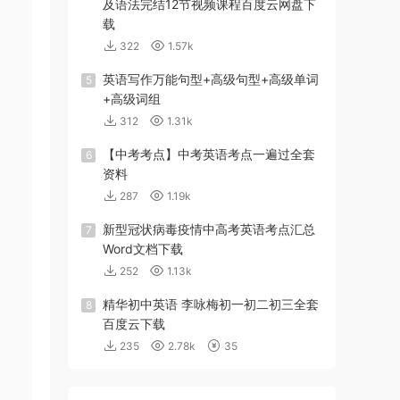
及语法完结12节视频课程百度云网盘下
载
322
1.57k
英语写作万能句型+高级句型+高级单词
5
+高级词组
312
1.31k
【中考考点】中考英语考点一遍过全套
6
资料
287
1.19k
新型冠状病毒疫情中高考英语考点汇总
7
Word文档下载
252
1.13k
精华初中英语 李咏梅初一初二初三全套
8
百度云下载
235
2.78k
35