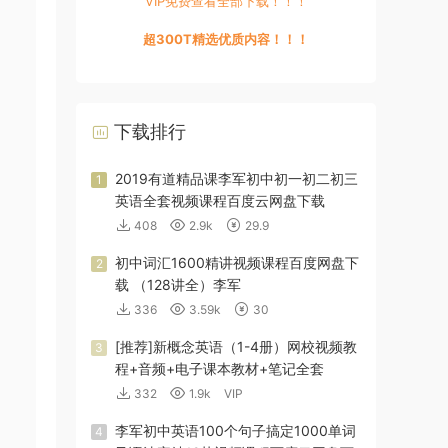
VIP免费查看全部下载！！！
超300T精选优质内容！！！
下载排行
2019有道精品课李军初中初一初二初三
1
英语全套视频课程百度云网盘下载
408
2.9k
29.9
初中词汇1600精讲视频课程百度网盘下
2
载 （128讲全）李军
336
3.59k
30
[推荐]新概念英语（1-4册）网校视频教
3
程+音频+电子课本教材+笔记全套
332
1.9k
VIP
李军初中英语100个句子搞定1000单词
4