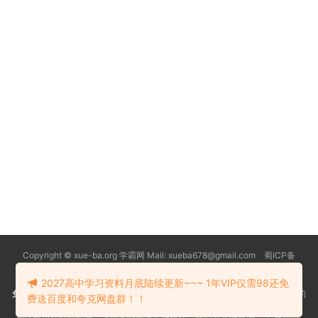
Copyright © xue-ba.org 学霸网 Mail: xueba678@gmail.com 蜀ICP备
13018627号-2
常见问题
更新日志
忘记密码
本站推荐浏览器：
Edge浏览器
2027高中学习资料月底陆续更新~~~ 1年VIP仅需98还免
免责声明
：本站资源均搜索自互联网和网友分享,仅供大家学习交流,不对资料的
费送百度和夸克网盘群！！
真实性和安全性负责！