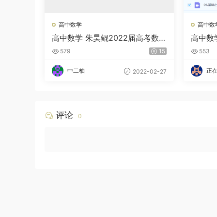
高中数学
高中数
高中数学 朱昊鲲2022届高考数
高中数
学基础班二轮复习联报 第二季
二轮 
579
15
553
中二柚
正
2022-02-27
评论
0