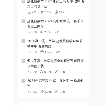
赵礼显数学 2024年高三高考 寒假班 百
4
度云网盘下载
921
2.67k
19.9
赵礼显数学 2024高中数学 高一春季班
5
百度云网盘
866
2.95k
VIP
2025高中高二数学 赵礼显数学全年暑
6
秋寒春 百度网盘
833
4.57k
VIP
爱尖子高中数学竞赛全套视频课程百度
7
云网盘下载
829
9.36k
19.9
2024年高三高考 赵礼显数学 一轮暑假
8
班
793
6.95k
19.9