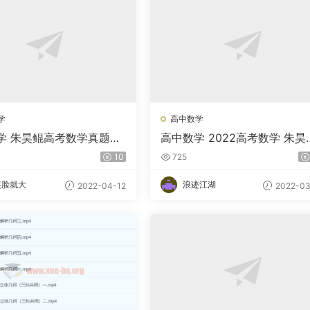
学
高中数学
学 朱昊鲲高考数学真题及
高中数学 2022高考数学 朱昊
案-百度云下载
文科专项班第三季
10
725
笑脸就大
浪迹江湖
2022-04-12
2022-03