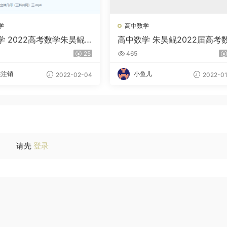
学
高中数学
学 2022高考数学朱昊鲲
高中数学 朱昊鲲2022届高考
基础班 决胜班
学二轮复习联报 决胜班 基础
25
465
二季
在注销
小鱼儿
2022-02-04
2022-01
请先
登录