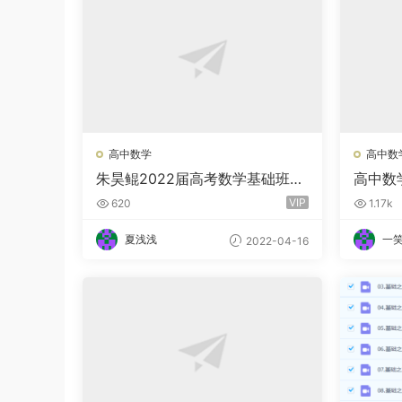
高中数学
高中数
朱昊鲲2022届高考数学基础班二
高中数
轮复习联报 基础班第二季 专项班
参考答
VIP
620
1.17k
第三季 基础班第四季
夏浅浅
一
2022-04-16