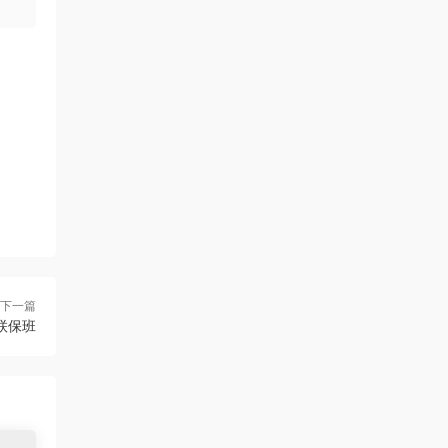
来源：
[免费下载]高中语文 38篇课内文言文 81页
word文档
下一篇
联保班