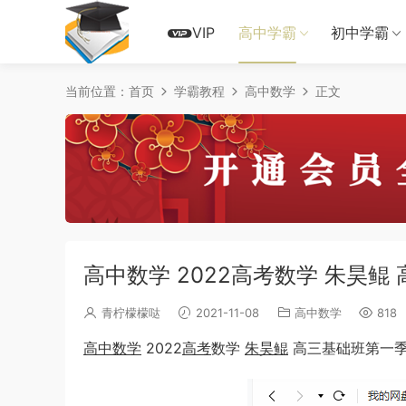
VIP
高中学霸
初中学霸
当前位置：
首页
学霸教程
高中数学
正文
高中数学 2022高考数学 朱昊
青柠檬檬哒
2021-11-08
高中数学
818
高中数学
2022
高考
数学
朱昊鲲
高三基础班第一