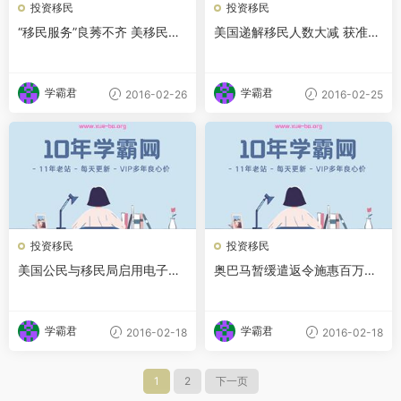
投资移民
投资移民
“移民服务”良莠不齐 美移民局
美国递解移民人数大减 获准留
官员揭秘各种骗术
美人数创4年新高
学霸君
学霸君
2016-02-26
2016-02-25
投资移民
投资移民
美国公民与移民局启用电子申
奥巴马暂缓遣返令施惠百万人
请系统
亚裔受益人数排第三
学霸君
学霸君
2016-02-18
2016-02-18
1
2
下一页