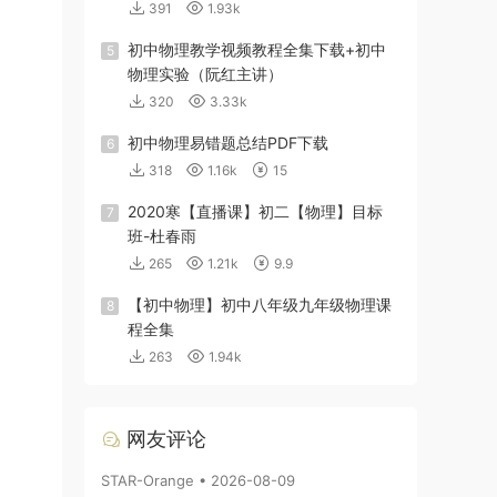
391
1.93k
初中物理教学视频教程全集下载+初中
5
物理实验（阮红主讲）
320
3.33k
初中物理易错题总结PDF下载
6
318
1.16k
15
2020寒【直播课】初二【物理】目标
7
班-杜春雨
265
1.21k
9.9
【初中物理】初中八年级九年级物理课
8
程全集
263
1.94k
网友评论
STAR-Orange • 2026-08-09