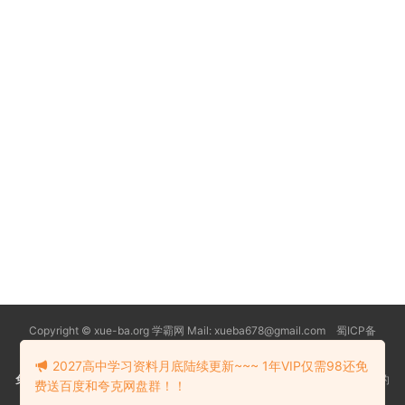
Copyright © xue-ba.org 学霸网 Mail: xueba678@gmail.com 蜀ICP备
13018627号-2
常见问题
更新日志
忘记密码
本站推荐浏览器：
Edge浏览器
2027高中学习资料月底陆续更新~~~ 1年VIP仅需98还免
免责声明
：本站资源均搜索自互联网和网友分享,仅供大家学习交流,不对资料的
费送百度和夸克网盘群！！
真实性和安全性负责！