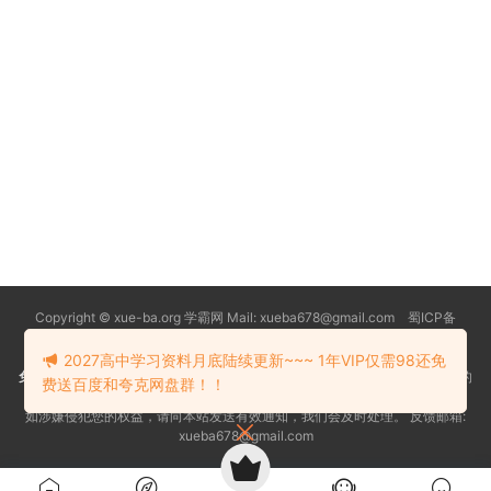
Copyright © xue-ba.org 学霸网 Mail: xueba678@gmail.com 蜀ICP备
13018627号-2
常见问题
更新日志
忘记密码
本站推荐浏览器：
Edge浏览器
2027高中学习资料月底陆续更新~~~ 1年VIP仅需98还免
免责声明
：本站资源均搜索自互联网和网友分享,仅供大家学习交流,不对资料的
费送百度和夸克网盘群！！
真实性和安全性负责！
如涉嫌侵犯您的权益，请向本站发送有效通知，我们会及时处理。 反馈邮箱:
xueba678@gmail.com