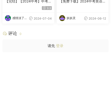
【完结】【2024中考】中考英
【免费下载】2024中考英语模
语复习冲刺
拟试卷2套 原卷及解析
9.9
感情淡了请
妖妖灵
2024-07-04
2024-06-12
放盐
评论
0
请先
登录