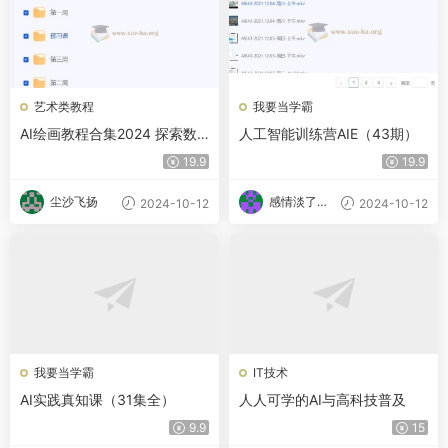
艺术类教程
我要当学霸
AI绘画教程合集2024 探索数
人工智能训练营AIE（43期）
字艺术的无限可能
19.9
19.9
尘沙飞扬
感情淡了请
2024-10-12
2024-10-12
放盐
我要当学霸
IT技术
AI实践真知课（31集全）
人人可学的AI与高科技普及
9.9
15