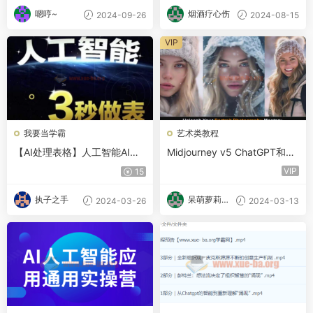
嗯哼~
烟酒疗心伤
2024-09-26
2024-08-15
VIP
我要当学霸
艺术类教程
【AI处理表格】人工智能AI处
Midjourney v5 ChatGPT和Ba
理表格制作技巧
rd AI人工智能人像摄影大师班
VIP
15
15节-中英字幕
执子之手
呆萌萝莉甜
2024-03-26
2024-03-13
甜酱