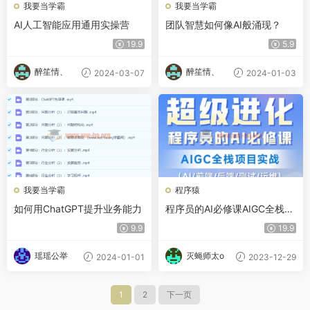
我要当学霸
我要当学霸
AI人工智能应用通用实操营
团队智慧如何像AI般涌现？
19.9
5.9
醉笙情、
醉笙情、
2024-03-07
2024-01-03
我要当学霸
程序猿
如何用ChatGPT提升业务能力
程序员的AI必修课AIGC全栈项
目实战
9.9
19.9
瑶瑶公举
灭蝇师太o
2024-01-01
2023-12-29
1
2
下一页