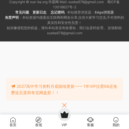
Copyright © xue-ba.org 学霸网 Mail: xueba678@gmail.com 蜀ICP备
13018627号-2
常见问题
更新日志
忘记密码
本站推荐浏览器：
Edge浏览器
免责声明
：本站资源均搜索自互联网和网友分享,仅供大家学习交流,不对资料的
真实性和安全性负责！
如涉嫌侵犯您的权益，请向本站发送有效通知，我们会及时处理。 反馈邮箱:
xueba678@gmail.com
2027高中学习资料月底陆续更新~~~ 1年VIP仅需98还免
费送百度和夸克网盘群！！
首页
发现
VIP
客服
我的