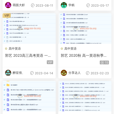
萌面大虾
学糕
2023-08-11
2023-05-17
VIP
高中英语
高中英语
郭艺 2023高三高考英语 一二
郭艺 2020秋 高一英语秋季班
轮全年复习 暑秋寒春合集 百
15讲带讲义完结 百度云网盘
VIP
15
度云网盘下载
醉笙情、
分享达人
2023-04-14
2023-02-23