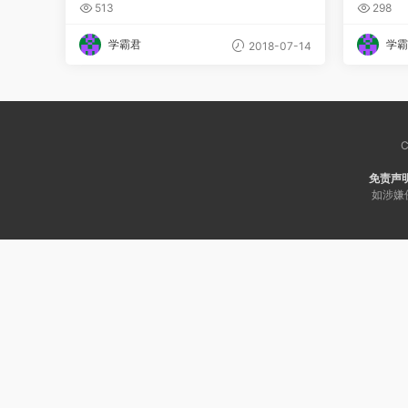
513
298
学霸君
学霸
2018-07-14
C
免责声
如涉嫌侵