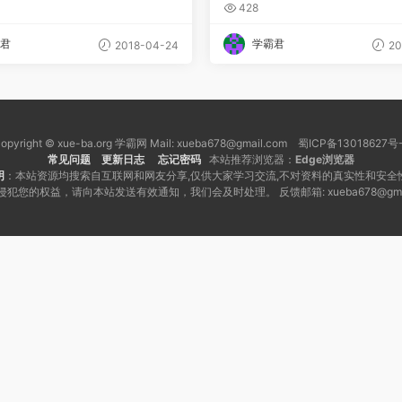
轮数学
428
君
学霸君
2018-04-24
20
opyright © xue-ba.org 学霸网 Mail: xueba678@gmail.com 蜀ICP备13018627号
常见问题
更新日志
忘记密码
本站推荐浏览器：
Edge浏览器
明
：本站资源均搜索自互联网和网友分享,仅供大家学习交流,不对资料的真实性和安全
犯您的权益，请向本站发送有效通知，我们会及时处理。 反馈邮箱: xueba678@gmai