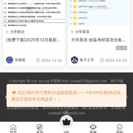
大学政治
大学英语
[免费下载]2025年12月最新考
大学英语 徐磊考研英语合集
研各科真题汇总
百度云网盘
25
学霸君
执子之手
2024-12-25
2024-03-02
Copyright © xue-ba.org 学霸网 Mail: xueba678@gmail.com 蜀ICP备
13018627号-2
常见问题
更新日志
忘记密码
本站推荐浏览器：
Edge浏览器
2027高中学习资料月底陆续更新~~~ 1年VIP仅需98还免
免责声明
：本站资源均搜索自互联网和网友分享,仅供大家学习交流,不对资料的
费送百度和夸克网盘群！！
真实性和安全性负责！
如涉嫌侵犯您的权益，请向本站发送有效通知，我们会及时处理。 反馈邮箱:
xueba678@gmail.com
首页
发现
VIP
客服
我的