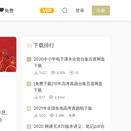
免费
登录
注册
下载排行
2020中小学电子课本全套合集百度网盘
1
下载
1527
9.95k
10
[免费下载]10年高考真题合集百度网盘
2
下载
617
5.44w
2021年全国各地高考真题电子版
3
作息、
500
3.69k
免费
价
2020 网课无水印版本讲义、笔记pdf合
4