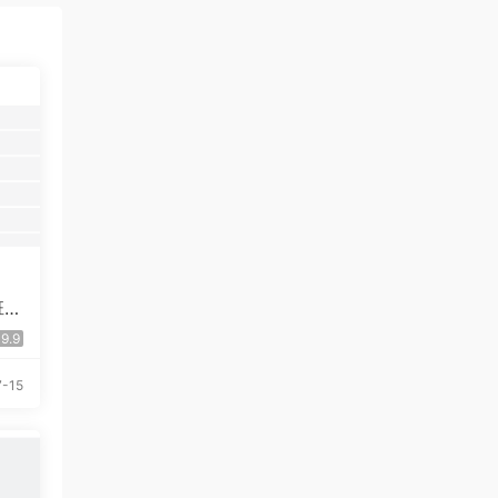
班提
9.9
-15