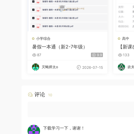
小学综合
高中
暑假一本通（新2-7年级）
【新课
736.6
87
9.9
133
灭蝇师太o
农
2026-07-15
评论
10
下载学习一下，谢谢！