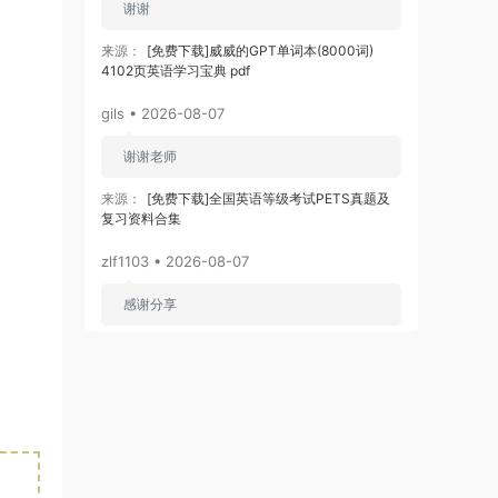
谢谢
来源：
[免费下载]威威的GPT单词本(8000词)
4102页英语学习宝典 pdf
gils • 2026-08-07
谢谢老师
来源：
[免费下载]全国英语等级考试PETS真题及
复习资料合集
zlf1103 • 2026-08-07
感谢分享
来源：
[免费下载]2026版初中《知识笔记》9年级
（数学）
zj3866
• 2026-08-06
先赞一个！好资料