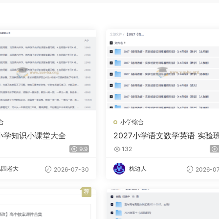
合
小学综合
套小学知识小课堂大全
2027小学语文数学英语 实验
优训练暑假衔接
9.9
132
儿园老大
枕边人
2026-07-30
2026-07
荐