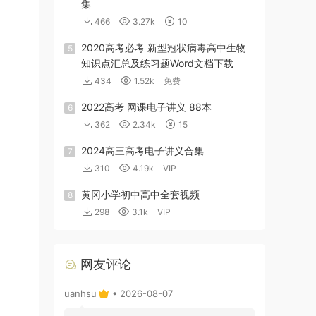
集
466
3.27k
10
2020高考必考 新型冠状病毒高中生物
5
知识点汇总及练习题Word文档下载
434
1.52k
免费
2022高考 网课电子讲义 88本
6
362
2.34k
15
2024高三高考电子讲义合集
7
310
4.19k
VIP
黄冈小学初中高中全套视频
8
298
3.1k
VIP
网友评论
uanhsu
• 2026-08-07