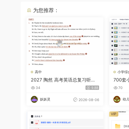
为您推荐：
高中
小学综
2027 陶然 高考英语总复习听力
700
理解训练
34
9.88
70
妖妖灵
幼
2026-08-06
VIP