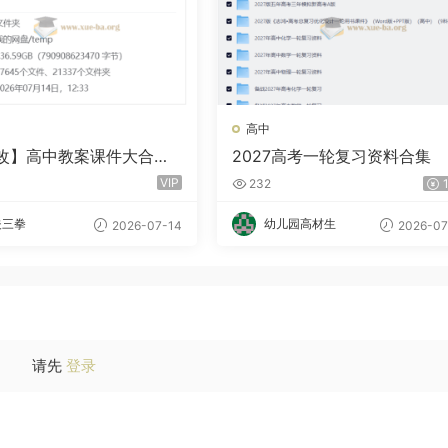
高中
改】高中教案课件大合集
2027高考一轮复习资料合集
GB
VIP
232
1
夫三拳
幼儿园高材生
2026-07-14
2026-07
请先
登录